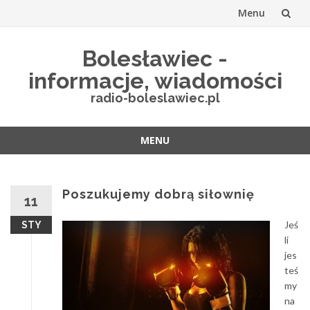
Menu
Przejdź
Bolesławiec -
do
informacje, wiadomości
treści
radio-boleslawiec.pl
MENU
Przejdź
do
treści
Poszukujemy dobrą siłownię
11
Jeś
STY
li
jes
teś
my
na