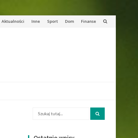
Przejdź
Aktualności
Inne
Sport
Dom
Finanse
do
reści
Szukaj:
Ostatnie wpisy