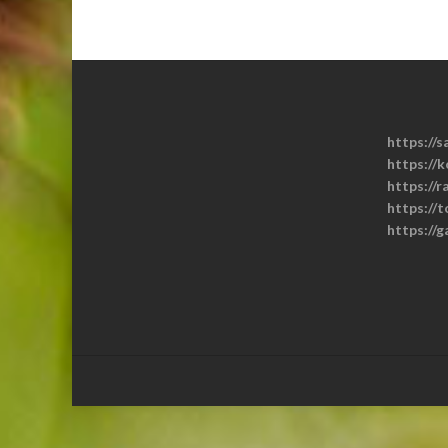
https://s
https://k
https://r
https://
https://g