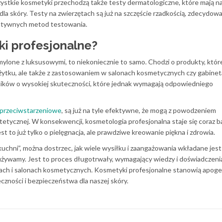
zystkie kosmetyki przechodzą także testy dermatologiczne, które mają na
dla skóry. Testy na zwierzętach są już na szczęście rzadkością, zdecydow
natywnych metod testowania.
i profesjonalne?
ylone z luksusowymi, to niekoniecznie to samo. Chodzi o produkty, któr
żytku, ale także z zastosowaniem w salonach kosmetycznych czy gabine
ików o wysokiej skuteczności, które jednak wymagają odpowiedniego
 przeciwstarzeniowe
, są już na tyle efektywne, że mogą z powodzeniem
etycznej. W konsekwencji, kosmetologia profesjonalna staje się coraz ba
st to już tylko o pielęgnacja, ale prawdziwe kreowanie piękna i zdrowia.
kuchni”, można dostrzec, jak wiele wysiłku i zaangażowania wkładane jes
żywamy. Jest to proces długotrwały, wymagający wiedzy i doświadczenia
ach i salonach kosmetycznych. Kosmetyki profesjonalne stanowią apog
zności i bezpieczeństwa dla naszej skóry.