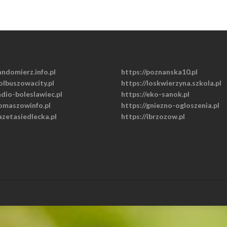
andomierz.info.pl
https://poznanska10.pl
olbuszowacity.pl
https://loskwierzyna.szkola.pl
adio-boleslawiec.pl
https://eko-sanok.pl
tomaszowinfo.pl
https://gniezno-ogloszenia.pl
azetasiedlecka.pl
https://ibrzozow.pl