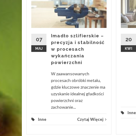
tować i
macje:
może
Imadło szlifierskie –
rwałej
07
20
precyzja i stabilność
ale liczba
MAJ
w procesach
KWI
wykańczania
powierzchni
 Więcej
W zaawansowanych
procesach obróbki metalu,
gdzie kluczowe znaczenie ma
uzyskanie idealnej gładkości
powierzchni oraz
zachowanie...
Inne
Inne
Czytaj Więcej