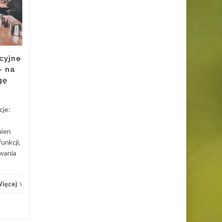
rozwiązanie najlepiej
KWI
sprawdzi się w domu
KWI
i biurze?
Wybór między roletami
wewnętrznymi,
cyjne
zewnętrznymi, plisami,
– na
żaluzjami i moskitierami
gę
powinien być uzależniony od
funkcji, warunków...
Inne
cje:
Inne
Czytaj Więcej
nien
funkcji,
wania
Więcej