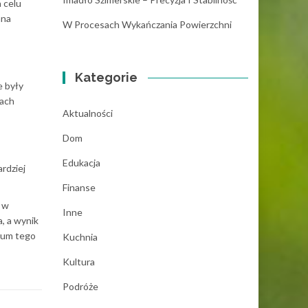
 celu
ana
W Procesach Wykańczania Powierzchni
Kategorie
e były
tach
Aktualności
Dom
Edukacja
rdziej
Finanse
t w
Inne
, a wynik
eum tego
Kuchnia
Kultura
Podróże