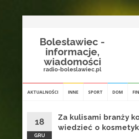
Bolesławiec -
informacje,
wiadomości
radio-boleslawiec.pl
Przejdź
AKTUALNOŚCI
INNE
SPORT
DOM
FI
do
treści
Za kulisami branży k
18
wiedzieć o kosmetyk
GRU