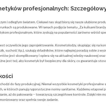
metyków profesjonalnych: Szczegółow
zym i odległym światem. Ciekawi nas skąd biorą się nasze ulubione produk
warunkach są produkowane. W ramach podjęcia tematu „Za kulisami branży
etykom profesjonalnym, które zyskują na popularności zarówno wśród spe
t oczywiście jego zaprojektowanie. Kosmetolodzy, skupiając się na kon
zik, suchość itp.), szukają składników, które najlepiej poradzą sobie z wy
tów jest skomplikowany i opiera się na aktualnej wiedzy naukowej oraz
żne jest też, aby kosmetyk był bezpieczny dla skóry, co gwarantuje sto
kości
chodzi do fazy produkcyjnej. Niemal wszystkie kosmetyki profesjonalne 
ch, w których panują rygorystyczne normy sanitarne. Każdemu etapowi p
nie, aż do pakowania – towarzyszą szczegółowe kontrole. Dzięki nim m
monizowany oraz spełnia swoje zadanie.