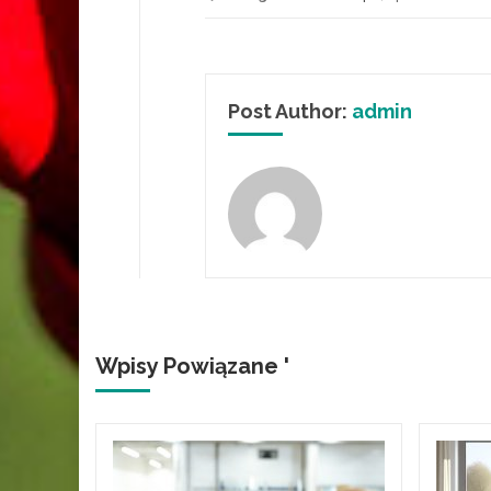
Post Author:
admin
Wpisy Powiązane '
erowa –