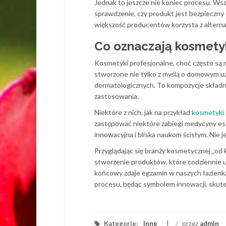
Jednak to jeszcze nie koniec procesu. Ws
sprawdzenie, czy produkt jest bezpieczny 
większość producentów korzysta z alter
Co oznaczają kosmetyk
Kosmetyki profesjonalne, choć często są m
stworzone nie tylko z myślą o domowym u
dermatologicznych. To kompozycje składn
zastosowania.
Niektóre z nich, jak na przykład
kosmetyki
zastępować niektóre zabiegi medycyny est
innowacyjna i bliska naukom ścisłym. Nie je
Przyglądając się branży kosmetycznej „od 
stworzenie produktów, które codziennie u
końcowy zdaje egzamin w naszych łazienk
procesu, będąc symbolem innowacji, skutec
Kategorie:
Inne
/
przez
admin