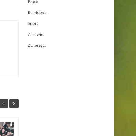
Praca
Rolnictwo
Sport
Zdrowie
Zwierzęta
Rolety – jakie
14
14