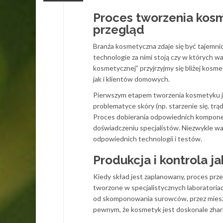
Proces tworzenia kos
przegląd
Branża kosmetyczna zdaje się być tajemnic
technologie za nimi stoją czy w których 
kosmetycznej” przyjrzyjmy się bliżej kosm
jak i klientów domowych.
Pierwszym etapem tworzenia kosmetyku jes
problematyce skóry (np. starzenie się, trąd
Proces dobierania odpowiednich komponen
doświadczeniu specjalistów. Niezwykle wa
odpowiednich technologii i testów.
Produkcja i kontrola ja
Kiedy skład jest zaplanowany, proces prze
tworzone w specjalistycznych laboratoria
od skomponowania surowców, przez miesza
pewnym, że kosmetyk jest doskonale zhar