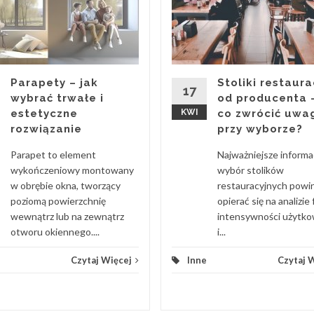
Parapety – jak
Stoliki restaura
17
wybrać trwałe i
od producenta 
estetyczne
KWI
co zwrócić uwa
rozwiązanie
przy wyborze?
Parapet to element
Najważniejsze informa
wykończeniowy montowany
wybór stolików
w obrębie okna, tworzący
restauracyjnych powi
poziomą powierzchnię
opierać się na analizie 
wewnątrz lub na zewnątrz
intensywności użytko
otworu okiennego....
i...
Czytaj Więcej
Inne
Czytaj 