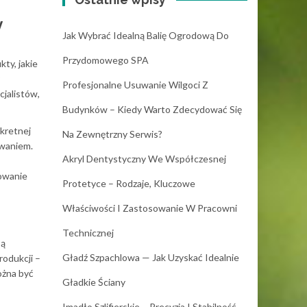
y
Jak Wybrać Idealną Balię Ogrodową Do
Przydomowego SPA
ty, jakie
Profesjonalne Usuwanie Wilgoci Z
cjalistów,
Budynków – Kiedy Warto Zdecydować Się
kretnej
Na Zewnętrzny Serwis?
zwaniem.
Akryl Dentystyczny We Współczesnej
sowanie
Protetyce – Rodzaje, Kluczowe
Właściwości I Zastosowanie W Pracowni
Technicznej
są
Gładź Szpachlowa — Jak Uzyskać Idealnie
rodukcji –
ożna być
Gładkie Ściany
Imadło Szlifierskie – Precyzja I Stabilność