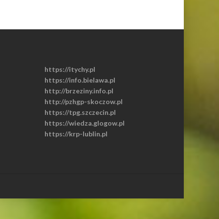
https://itychy.pl
https://info.bielawa.pl
http://brzeziny.info.pl
http://pzhgp-skoczow.pl
https://tpg.szczecin.pl
https://wiedza.glogow.pl
https://krp-lublin.pl