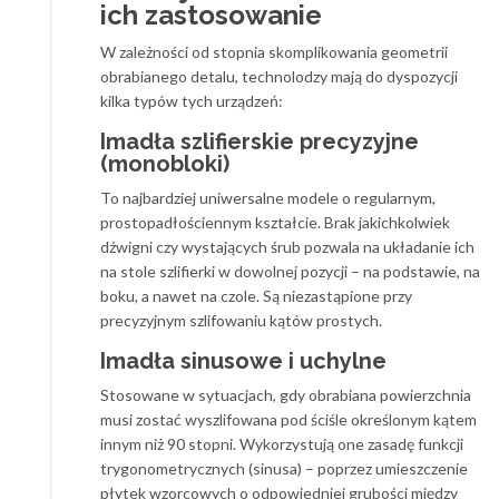
ich zastosowanie
W zależności od stopnia skomplikowania geometrii
obrabianego detalu, technolodzy mają do dyspozycji
kilka typów tych urządzeń:
Imadła szlifierskie precyzyjne
(monobloki)
To najbardziej uniwersalne modele o regularnym,
prostopadłościennym kształcie. Brak jakichkolwiek
dźwigni czy wystających śrub pozwala na układanie ich
na stole szlifierki w dowolnej pozycji – na podstawie, na
boku, a nawet na czole. Są niezastąpione przy
precyzyjnym szlifowaniu kątów prostych.
Imadła sinusowe i uchylne
Stosowane w sytuacjach, gdy obrabiana powierzchnia
musi zostać wyszlifowana pod ściśle określonym kątem
innym niż 90 stopni. Wykorzystują one zasadę funkcji
trygonometrycznych (sinusa) – poprzez umieszczenie
płytek wzorcowych o odpowiedniej grubości między