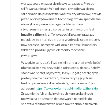
warsztatowe okazują się niewystarczające. Proces
szlifowania, niezależnie od tego, czy odbywa się na
szlifierkach do płaszczyzn, wałków czy otworów, stawia
przed oprzyrządowaniem technologicznym specyficzne,
niezwykle wysokie wymagania. Narzędziem
stworzonym z myślą o sprostaniu tym rygorom jest
imadło szlifierskie
. To wyspecjalizowany przyrząd
mocujący, bez którego trudno wyobrazić sobie pracę w
nowoczesnej narzędziowni, dziale kontroli jakości czy
zakładzie produkującym elementy mechaniki
precyzyjnej.
Wszędzie tam, gdzie liczą się mikrony, a błąd o wielkości
ułamka milimetra decyduje o odrzuceniu detalu, należy
stosować sprzęt najwyższej klasy. Bogatą ofertę tych
profesjonalnych urządzeń, charakteryzujących się
bezkompromisową dokładnością, można znaleźć pod
adresem
https://www.e-darmet.pl/imadla-szlifierskie
.
Zrozumienie ich unikalnych cech konstrukcyjnych
pozwala na optymalne dopasowanie narzędzia do
specyfiki realizowanych procesów technologicznych.