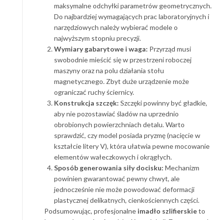
maksymalne odchyłki parametrów geometrycznych.
Do najbardziej wymagających prac laboratoryjnych i
narzędziowych należy wybierać modele o
najwyższym stopniu precyzji.
Wymiary gabarytowe i waga:
Przyrząd musi
swobodnie mieścić się w przestrzeni roboczej
maszyny oraz na polu działania stołu
magnetycznego. Zbyt duże urządzenie może
ograniczać ruchy ściernicy.
Konstrukcja szczęk:
Szczęki powinny być gładkie,
aby nie pozostawiać śladów na uprzednio
obrobionych powierzchniach detalu. Warto
sprawdzić, czy model posiada pryzmę (nacięcie w
kształcie litery V), która ułatwia pewne mocowanie
elementów wałeczkowych i okrągłych.
Sposób generowania siły docisku:
Mechanizm
powinien gwarantować pewny chwyt, ale
jednocześnie nie może powodować deformacji
plastycznej delikatnych, cienkościennych części.
Podsumowując, profesjonalne
imadło szlifierskie
to