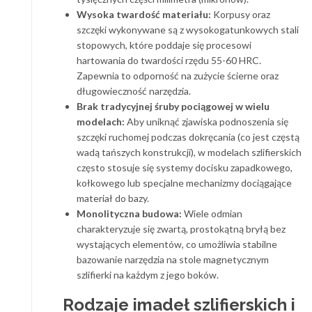
Wysoka twardość materiału:
Korpusy oraz
szczęki wykonywane są z wysokogatunkowych stali
stopowych, które poddaje się procesowi
hartowania do twardości rzędu 55-60 HRC.
Zapewnia to odporność na zużycie ścierne oraz
długowieczność narzędzia.
Brak tradycyjnej śruby pociągowej w wielu
modelach:
Aby uniknąć zjawiska podnoszenia się
szczęki ruchomej podczas dokręcania (co jest częstą
wadą tańszych konstrukcji), w modelach szlifierskich
często stosuje się systemy docisku zapadkowego,
kołkowego lub specjalne mechanizmy dociągające
materiał do bazy.
Monolityczna budowa:
Wiele odmian
charakteryzuje się zwartą, prostokątną bryłą bez
wystających elementów, co umożliwia stabilne
bazowanie narzędzia na stole magnetycznym
szlifierki na każdym z jego boków.
Rodzaje imadeł szlifierskich i