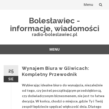
Menu
Przejdź
Bolesławiec -
do
informacje, wiadomości
treści
radio-boleslawiec.pl
MENU
Przejdź
do
treści
Wynajem Biura w Gliwicach:
25
Kompletny Przewodnik
SIE
Wybierając idealne biuro do wynajęcia, niezależnie
od tego, czy jesteś początkującym przedsiębiorcą,
czy doświadczonym biznesmenem, nie jest to łatwa
decyzja. W końcu, chodzi o miejsce, gdzie Ty i Twój
zespół będziecie spędzać większość dnia. Dlatego