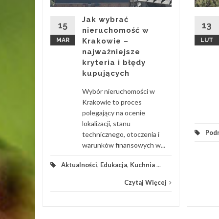
ica
Jak wybrać
 SEO a
15
13
nieruchomość w
? W
MAR
Krakowie –
LUT
najważniejsze
kryteria i błędy
on od
kupujących
Wybór nieruchomości w
hnia
...
Krakowie to proces
polegający na ocenie
 Więcej
lokalizacji, stanu
Pod
technicznego, otoczenia i
warunków finansowych w...
Aktualności
,
Edukacja
,
Kuchnia
...
Czytaj Więcej