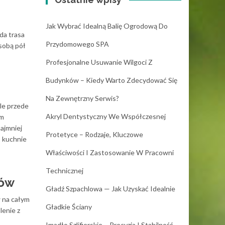
Jak Wybrać Idealną Balię Ogrodową Do
da trasa
Przydomowego SPA
sobą pół
Profesjonalne Usuwanie Wilgoci Z
Budynków – Kiedy Warto Zdecydować Się
Na Zewnętrzny Serwis?
ale przede
Akryl Dentystyczny We Współczesnej
em
ajmniej
Protetyce – Rodzaje, Kluczowe
, kuchnie
Właściwości I Zastosowanie W Pracowni
Technicznej
ków
Gładź Szpachlowa — Jak Uzyskać Idealnie
w na całym
Gładkie Ściany
lenie z
Imadło Szlifierskie – Precyzja I Stabilność