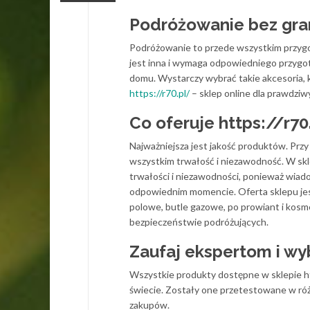
Podróżowanie bez gra
Podróżowanie to przede wszystkim przygo
jest inna i wymaga odpowiedniego przygot
domu. Wystarczy wybrać takie akcesoria, k
https://r70.pl/
– sklep online dla prawdzi
Co oferuje https://r70
Najważniejsza jest jakość produktów. Przy 
wszystkim trwałość i niezawodność. W skl
trwałości i niezawodności, ponieważ wiad
odpowiednim momencie. Oferta sklepu jest
polowe, butle gazowe, po prowiant i kosm
bezpieczeństwie podróżujących.
Zaufaj ekspertom i wy
Wszystkie produkty dostępne w sklepie ht
świecie. Zostały one przetestowane w róż
zakupów.