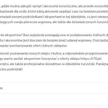
, gdzie można zakupić sprzęt i akcesoria turystyczne, ale przede wszystk
kazówek dla osób, które lubią aktywnie spędzać czas na świeżym powiet
oświadczonymi podróżnikami i ekspertami w tej dziedzinie, co jest niezwy
izujących swoje pierwsze wyprawy, ale także dla doświadczonych turyst
enie ekspertów? Bez wątpienia pomagają one w podejmowaniu trafnych d
 i akcesoriów jest kluczem do bezpiecznej i udanej wyprawy. Oszczędza
iwania i porównywanie ofert różnych sklepów.
mność poznawania nowych miejsc i kultur, a odpowiednie przygotowanie
o warto zaufać ekspertom i korzystać z oferty sklepu https://r70.pl/,
rzętu, ale także profesjonalne doradztwo w dziedzinie turystyki. Pamięta
czny podróżnik!
in