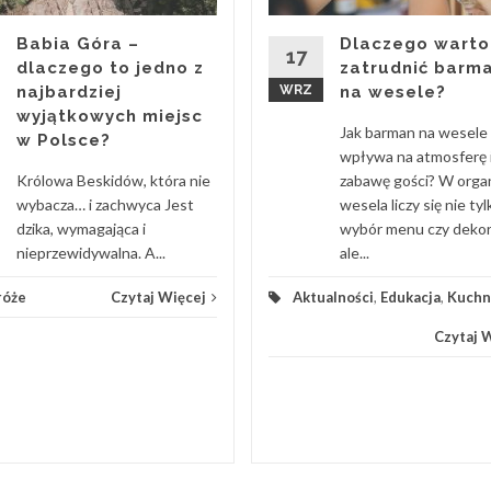
Babia Góra –
Dlaczego warto
17
dlaczego to jedno z
zatrudnić barm
najbardziej
WRZ
na wesele?
wyjątkowych miejsc
Jak barman na wesele
w Polsce?
wpływa na atmosferę 
Królowa Beskidów, która nie
zabawę gości? W organ
wybacza… i zachwyca Jest
wesela liczy się nie tyl
dzika, wymagająca i
wybór menu czy dekora
nieprzewidywalna. A...
ale...
róże
Czytaj Więcej
Aktualności
,
Edukacja
,
Kuchn
Czytaj 