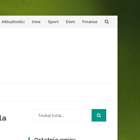
Przejdź
Aktualności
Inne
Sport
Dom
Finanse
do
reści
Szukaj:
la
Ostatnie wpisy