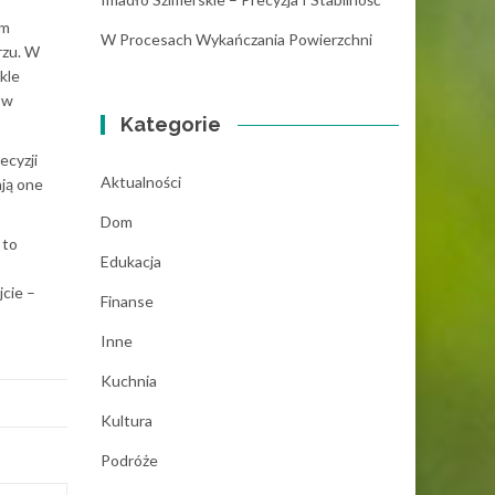
im
W Procesach Wykańczania Powierzchni
rzu. W
kle
ów
Kategorie
ecyzji
Aktualności
ją one
Dom
 to
Edukacja
jcie –
Finanse
Inne
Kuchnia
Kultura
Podróże