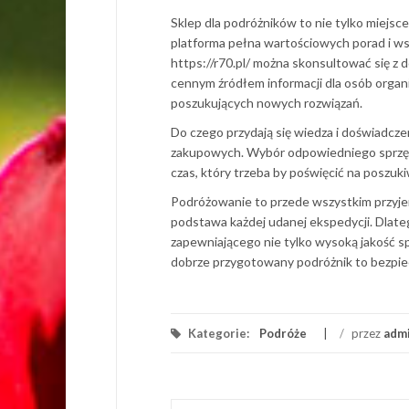
Sklep dla podróżników to nie tylko miejsce
platforma pełna wartościowych porad i ws
https://r70.pl/ można skonsultować się z d
cennym źródłem informacji dla osób organ
poszukujących nowych rozwiązań.
Do czego przydają się wiedza i doświadcz
zakupowych. Wybór odpowiedniego sprzętu
czas, który trzeba by poświęcić na poszuk
Podróżowanie to przede wszystkim przyje
podstawa każdej udanej ekspedycji. Dlateg
zapewniającego nie tylko wysoką jakość sp
dobrze przygotowany podróżnik to bezpie
Kategorie:
Podróże
/
przez
adm