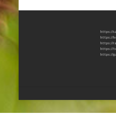
https://s
https://k
https://r
https://
https://g