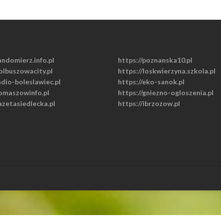
andomierz.info.pl
https://poznanska10.pl
olbuszowacity.pl
https://loskwierzyna.szkola.pl
adio-boleslawiec.pl
https://eko-sanok.pl
tomaszowinfo.pl
https://gniezno-ogloszenia.pl
azetasiedlecka.pl
https://ibrzozow.pl