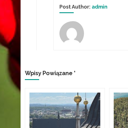
Post Author:
admin
Wpisy Powiązane '
e
strony
 je