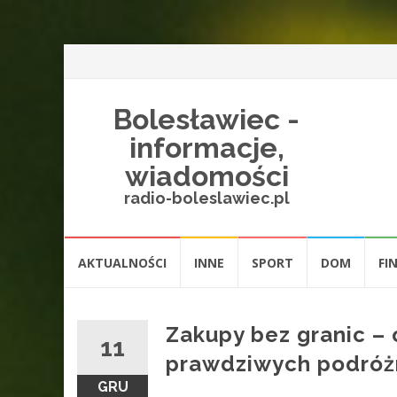
Bolesławiec -
informacje,
wiadomości
radio-boleslawiec.pl
Przejdź
AKTUALNOŚCI
INNE
SPORT
DOM
FI
do
treści
Zakupy bez granic – 
11
prawdziwych podróż
GRU