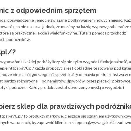
nic z odpowiednim sprzętem
da, doświadczenie i emocje związane z odkrywaniem nowych miejsc. Każ
owania, co nie oznacza jednak, że musimy na każdą wyprawę zabierać ze 
tóre są praktyczne, lekkie i wielofunkcyjne. Tutaj z pomocą przychodzi
wych podróżników.
.pl/?
wyposażaniu każdej podróży liczy się nie tylko wygoda i funkcjonalność, 
epie https://r70.pl/ każda propozycja jest dokładnie testowana pod kąt
omo, że nie ma nic gorszego niż sprzęt, który odmawia posłuszeństwa w n
 bardzo różnorodna – od namiotów, śpiworów, przez plecaki i pokrowce
etyki podróżne. Każdy produkt został stworzony z myślą o wygodzie i
bierz sklep dla prawdziwych podróżni
tps://r70.pl/ to produkty markowe, cieszące się uznaniem użytkownikó
nych warunkach, by zapewnić klientom sklepu najwyższą jakość i zadowo