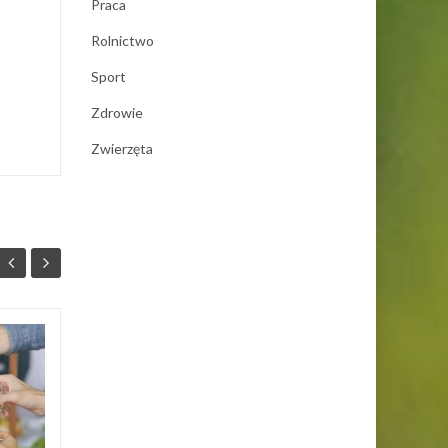
Praca
Rolnictwo
Sport
Zdrowie
Zwierzęta
Dlaczego warto
16
15
zdecydować się na
WRZ
fotobudkę na
WRZ
eventy?