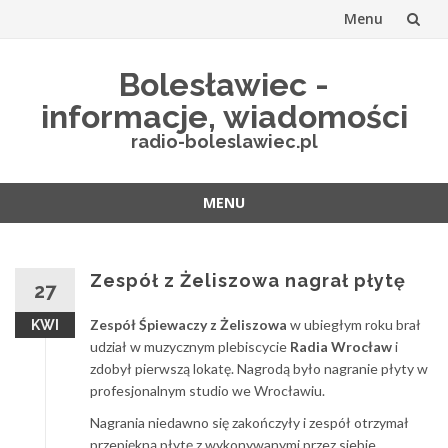
Menu
Przejdź
Bolesławiec -
do
informacje, wiadomości
treści
radio-boleslawiec.pl
MENU
Przejdź
do
treści
Zespół z Żeliszowa nagrał płytę
27
Zespół Śpiewaczy z Żeliszowa
w ubiegłym roku brał
KWI
udział w muzycznym plebiscycie
Radia Wrocław
i
zdobył pierwszą lokatę. Nagrodą było nagranie płyty w
profesjonalnym studio we Wrocławiu.
Nagrania niedawno się zakończyły i zespół otrzymał
przepiękną płytę z wykonywanymi przez siebie