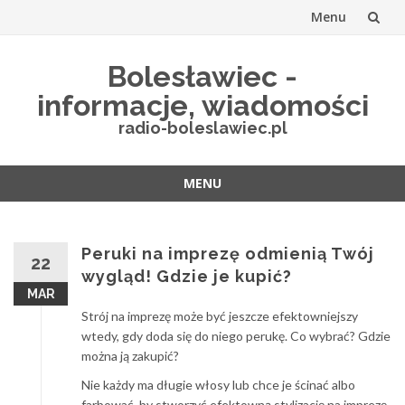
Menu
Przejdź
Bolesławiec -
do
informacje, wiadomości
treści
radio-boleslawiec.pl
MENU
Przejdź
do
treści
Peruki na imprezę odmienią Twój
22
wygląd! Gdzie je kupić?
MAR
Strój na imprezę może być jeszcze efektowniejszy
wtedy, gdy doda się do niego perukę. Co wybrać? Gdzie
można ją zakupić?
Nie każdy ma długie włosy lub chce je ścinać albo
farbować, by stworzyć efektowną stylizację na imprezę.